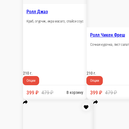
Ролл Канада
Сливочный сыр, огурчик, угорь, кунжут, унаги соус
1 порц.
Опции
579 ₽
699 ₽
В корзину
Ролл Веджи
Сливочный сыр, лист салата, помидорка, огурчик, кунжут
210 г.
Опции
399 ₽
479 ₽
В корзину
Ролл Джаз