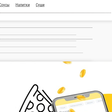
апитки
Суши