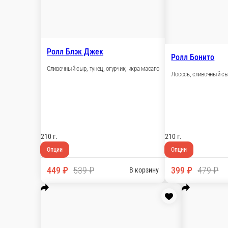
Краб, огурчик, икра масаго, спайси соус
210 г.
Опции
399 ₽
479 ₽
В корзину
Ролл Чикен Фреш
Сочная курочка, лист салата, сливочный сыр, помидорка, огур
210 г.
Опции
399 ₽
479 ₽
В корзину
Ролл Сливочный
Сливочный сыр, огурчик, икра масаго
210 г.