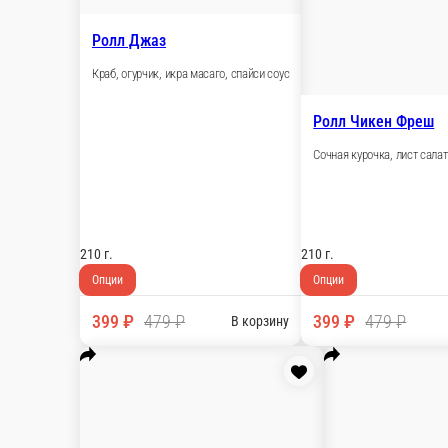
210 г.
Опции
459 ₽
550 ₽
В корзину
Ролл Калифорния лосось
Лосось, огурчик, соус яки, икра масаго