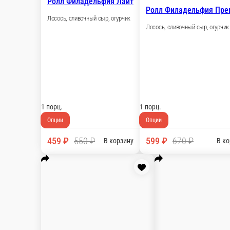
210 г.
Опции
399 ₽
479 ₽
В корзину
Ролл Калифорния угорь
Копченый угорь, огурчик, соус яки, икра масаго