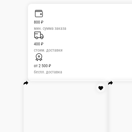
400 ₽
стоим. доставки
от
2 500 ₽
беспл. доставка
Популярное
Сеты
Пицца
Запеченные роллы
Роллы
Простые ролл