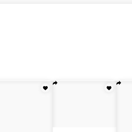
ы
Жареные роллы
Закуски
Соусы
Напитки
Суши